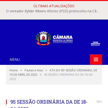
ÚLTIMAS ATUALIZAÇÕES:
O vereador Rylder Ribeiro Afonso (PSD) protocolou na Câmara Municipal de Óbidos o Requerimento nº 346/2026.
MENU
»
»
Home
Pautas e Atas
ATA DA 95ª SESSÃO ORDINÁRIA, DE
»
18 DE ABRIL DE 2022
95 SESSÃO ORDINÁRIA DA DE 18-04-
2022
95 SESSÃO ORDINÁRIA DA DE 18-
0