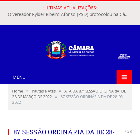
ÚLTIMAS ATUALIZAÇÕES:
O vereador Rylder Ribeiro Afonso (PSD) protocolou na Câmara Municipal de Óbidos o Requerimento nº 346/2026.
MENU
»
»
Home
Pautas e Atas
ATA DA 87ª SESSÃO ORDINÁRIA, DE
»
28 DE MARÇO DE 2022
87 SESSÃO ORDINÁRIA DA DE 28-03-
2022
87 SESSÃO ORDINÁRIA DA DE 28-
0