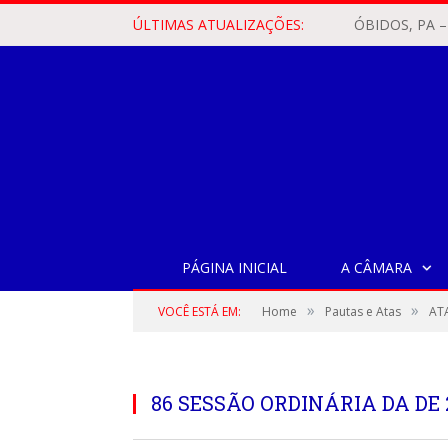
ÚLTIMAS ATUALIZAÇÕES:
PÁGINA INICIAL
A CÂMARA
»
»
VOCÊ ESTÁ EM:
Home
Pautas e Atas
AT
86 SESSÃO ORDINÁRIA DA DE 