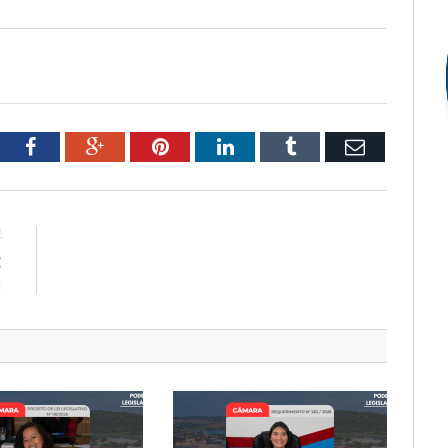
tter
Facebook
Google+
Pinterest
LinkedIn
Tumblr
Email
E
E
2