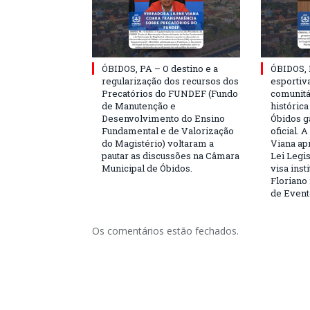
ÓBIDOS, PA – O destino e a
ÓBIDOS, 
regularização dos recursos dos
esportiva
Precatórios do FUNDEF (Fundo
comunitá
de Manutenção e
históric
Desenvolvimento do Ensino
Óbidos g
Fundamental e de Valorização
oficial. 
do Magistério) voltaram a
Viana ap
pautar as discussões na Câmara
Lei Legis
Municipal de Óbidos.
visa inst
Floriano 
de Event
Os comentários estão fechados.