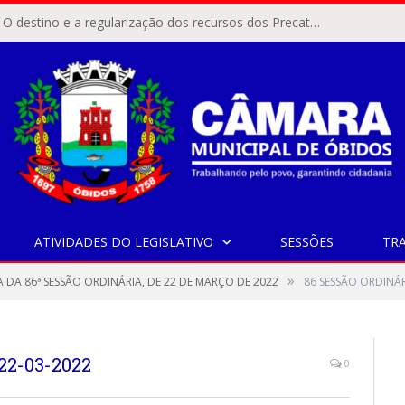
ÓBIDOS, PA – O destino e a regularização dos recursos dos Precatórios do FUNDEF (Fundo de Manutenção e Desenvolvimento do Ensino Fundamental e de Valorização do Magistério) voltaram a pautar as discussões na Câmara Municipal de Óbidos.
ATIVIDADES DO LEGISLATIVO
SESSÕES
TR
»
A DA 86ª SESSÃO ORDINÁRIA, DE 22 DE MARÇO DE 2022
86 SESSÃO ORDINÁR
22-03-2022
0