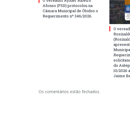
O vereador Rylder Ribeiro
Afonso (PSD) protocolou na
Câmara Municipal de Óbidos o
Requerimento nº 346/2026.
O veread
Rosinald
(Rosinal
apresent
Municipa
Requerim
solicita
do Antep
10/2026 a
Jaime Ba
Os comentários estão fechados.