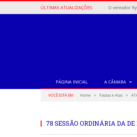
ÚLTIMAS ATUALIZAÇÕES:
PÁGINA INICIAL
A CÂMARA
»
»
VOCÊ ESTÁ EM:
Home
Pautas e Atas
ATA
78 SESSÃO ORDINÁRIA DA DE 