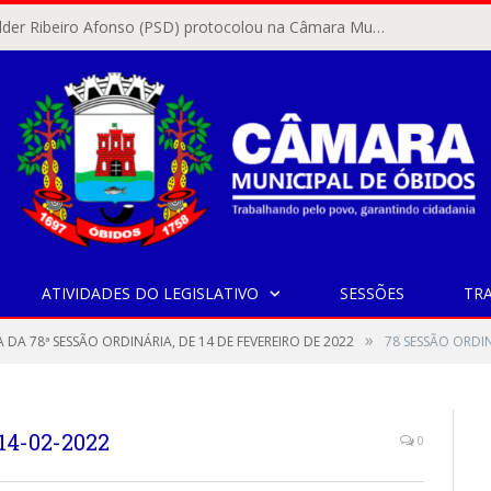
O vereador Rylder Ribeiro Afonso (PSD) protocolou na Câmara Municipal de Óbidos o Requerimento nº 346/2026.
ATIVIDADES DO LEGISLATIVO
SESSÕES
TR
»
 DA 78ª SESSÃO ORDINÁRIA, DE 14 DE FEVEREIRO DE 2022
78 SESSÃO ORDIN
14-02-2022
0