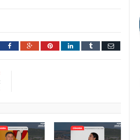
tter
Facebook
Google+
Pinterest
LinkedIn
Tumblr
Email
E
E
2