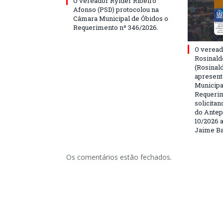
O vereador Rylder Ribeiro
Afonso (PSD) protocolou na
Câmara Municipal de Óbidos o
Requerimento nº 346/2026.
O veread
Rosinald
(Rosinal
apresent
Municipa
Requerim
solicita
do Antep
10/2026 a
Jaime Ba
Os comentários estão fechados.