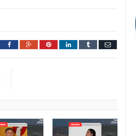
tter
Facebook
Google+
Pinterest
LinkedIn
Tumblr
Email
E
E
2