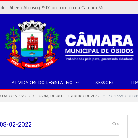
O vereador Rylder Ribeiro Afonso (PSD) protocolou na Câmara Municipal de Óbidos o Requerimento nº 346/2026.
ATIVIDADES DO LEGISLATIVO
SESSÕES
TR
»
 DA 77ª SESSÃO ORDINÁRIA, DE 08 DE FEVEREIRO DE 2022
77 SESSÃO ORDIN
08-02-2022
0