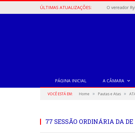
ÚLTIMAS ATUALIZAÇÕES:
PÁGINA INICIAL
A CÂMARA
»
»
VOCÊ ESTÁ EM:
Home
Pautas e Atas
ATA
77 SESSÃO ORDINÁRIA DA DE 