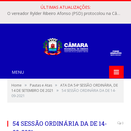
ÚLTIMAS ATUALIZAÇÕES:
O vereador Rylder Ribeiro Afonso (PSD) protocolou na Câmara Municipal de Óbidos o Requerimento nº 346/2026.
MENU
»
»
Home
Pautas e Atas
ATA DA 54ª SESSÃO ORDINÁRIA, DE
»
14 DE SETEMBRO DE 2021
54 SESSÃO ORDINÁRIA DA DE 14-
09-2021
54 SESSÃO ORDINÁRIA DA DE 14-
0