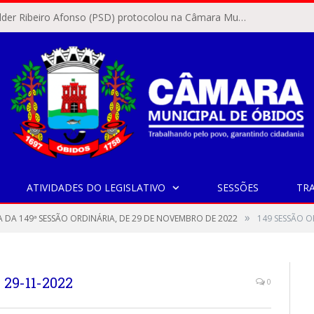
O vereador Rylder Ribeiro Afonso (PSD) protocolou na Câmara Municipal de Óbidos o Requerimento nº 346/2026.
ATIVIDADES DO LEGISLATIVO
SESSÕES
TR
»
A DA 149ª SESSÃO ORDINÁRIA, DE 29 DE NOVEMBRO DE 2022
149 SESSÃO O
29-11-2022
0