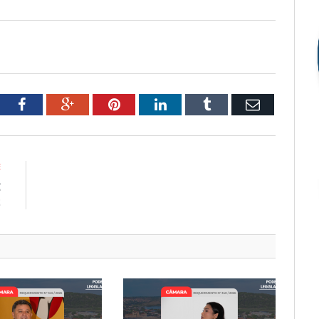
tter
Facebook
Google+
Pinterest
LinkedIn
Tumblr
Email
E
E
2