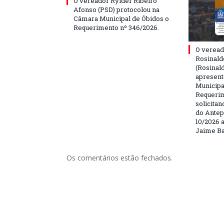
O vereador Rylder Ribeiro
Afonso (PSD) protocolou na
Câmara Municipal de Óbidos o
Requerimento nº 346/2026.
O veread
Rosinald
(Rosinal
apresent
Municipa
Requerim
solicita
do Antep
10/2026 a
Jaime Ba
Os comentários estão fechados.