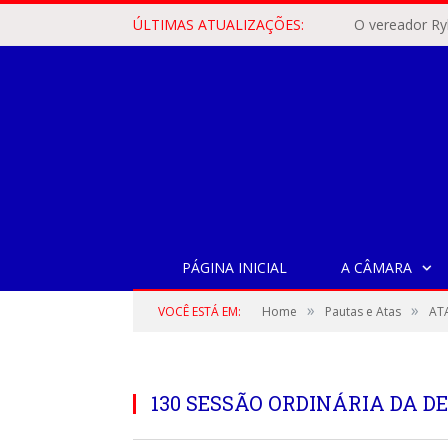
ÚLTIMAS ATUALIZAÇÕES:
PÁGINA INICIAL
A CÂMARA
»
»
VOCÊ ESTÁ EM:
Home
Pautas e Atas
AT
130 SESSÃO ORDINÁRIA DA DE 