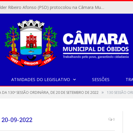
O vereador Rylder Ribeiro Afonso (PSD) protocolou na Câmara Municipal de Óbidos o Requerimento nº 346/2026.
ATIVIDADES DO LEGISLATIVO
SESSÕES
TR
»
A DA 130ª SESSÃO ORDINÁRIA, DE 20 DE SETEMBRO DE 2022
130 SESSÃO OR
20-09-2022
0