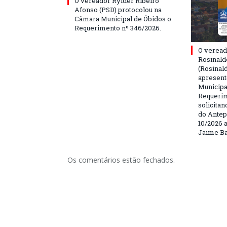
O vereador Rylder Ribeiro
Afonso (PSD) protocolou na
Câmara Municipal de Óbidos o
Requerimento nº 346/2026.
O veread
Rosinald
(Rosinal
apresent
Municipa
Requerim
solicita
do Antep
10/2026 a
Jaime Ba
Os comentários estão fechados.