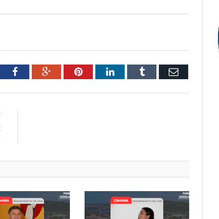
tter
Facebook
Google+
Pinterest
LinkedIn
Tumblr
Email
E
E
2