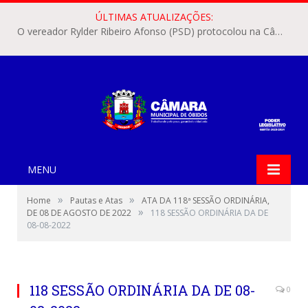
ÚLTIMAS ATUALIZAÇÕES:
O vereador Rylder Ribeiro Afonso (PSD) protocolou na Câmara Municipal de Óbidos o Requerimento nº 346/2026.
MENU
»
»
Home
Pautas e Atas
ATA DA 118ª SESSÃO ORDINÁRIA,
»
DE 08 DE AGOSTO DE 2022
118 SESSÃO ORDINÁRIA DA DE
08-08-2022
118 SESSÃO ORDINÁRIA DA DE 08-
0