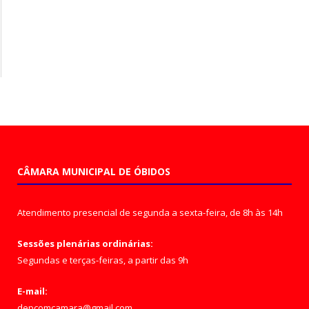
CÂMARA MUNICIPAL DE ÓBIDOS
Atendimento presencial de segunda a sexta-feira, de 8h às 14h
Sessões plenárias ordinárias:
Segundas e terças-feiras, a partir das 9h
E-mail:
depcomcamara@gmail.com