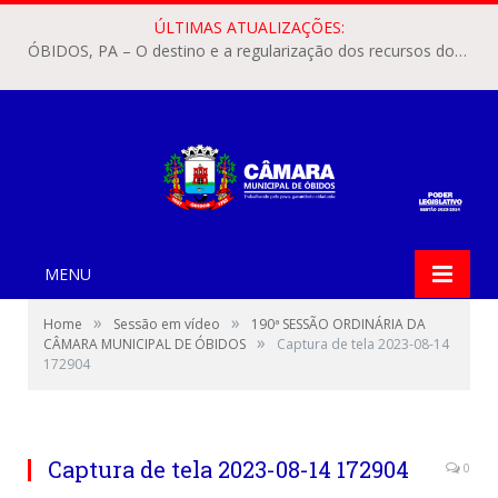
ÚLTIMAS ATUALIZAÇÕES:
ÓBIDOS, PA – O destino e a regularização dos recursos dos Precatórios do FUNDEF (Fundo de Manutenção e Desenvolvimento do Ensino Fundamental e de Valorização do Magistério) voltaram a pautar as discussões na Câmara Municipal de Óbidos.
MENU
»
»
Home
Sessão em vídeo
190ª SESSÃO ORDINÁRIA DA
»
CÂMARA MUNICIPAL DE ÓBIDOS
Captura de tela 2023-08-14
172904
Captura de tela 2023-08-14 172904
0