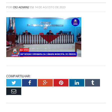
POR
CR2-ADMIN2
EM
14 DE AGOSTO DE 2023
COMPARTILHAR:
Twitter
Facebook
Google+
Pinterest
LinkedIn
Tumblr
Email