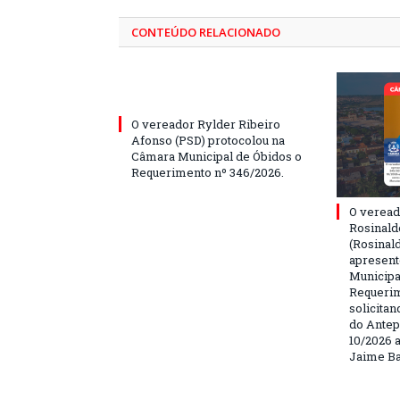
CONTEÚDO RELACIONADO
O vereador Rylder Ribeiro
Afonso (PSD) protocolou na
Câmara Municipal de Óbidos o
Requerimento nº 346/2026.
O veread
Rosinald
(Rosinal
apresent
Municipa
Requerim
solicita
do Antep
10/2026 a
Jaime Ba