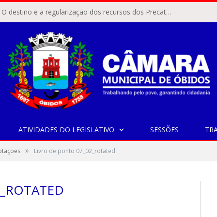
ÓBIDOS, PA – O destino e a regularização dos recursos dos Precatórios do FUNDEF (Fundo de Manutenção e Desenvolvimento do Ensino Fundamental e de Valorização do Magistério) voltaram a pautar as discussões na Câmara Municipal de Óbidos.
ATIVIDADES DO LEGISLATIVO
SESSÕES
TR
»
Votações
Livro de ponto 07_02_rotated
2_ROTATED