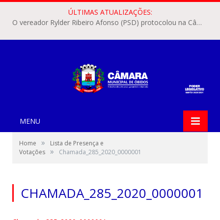
ÚLTIMAS ATUALIZAÇÕES:
O vereador Rylder Ribeiro Afonso (PSD) protocolou na Câmara Municipal de Óbidos o Requerimento nº 346/2026.
MENU
»
Home
Lista de Presença e
»
Votações
Chamada_285_2020_0000001
CHAMADA_285_2020_0000001