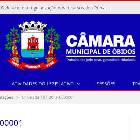
ÓBIDOS, PA – O destino e a regularização dos recursos dos Precatórios do FUNDEF (Fundo de Manutenção e Desenvolvimento do Ensino Fundamental e de Valorização do Magistério) voltaram a pautar as discussões na Câmara Municipal de Óbidos.
ATIVIDADES DO LEGISLATIVO
SESSÕES
TR
»
Votações
Chamada_197_2019_0000001
00001