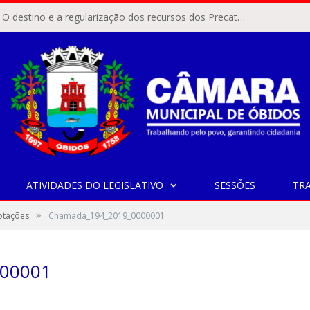
ÓBIDOS, PA – O destino e a regularização dos recursos dos Precatórios do FUNDEF (Fundo de Manutenção e Desenvolvimento do Ensino Fundamental e de Valorização do Magistério) voltaram a pautar as discussões na Câmara Municipal de Óbidos.
ATIVIDADES DO LEGISLATIVO
SESSÕES
TR
»
Votações
Chamada_194_2019_0000001
00001