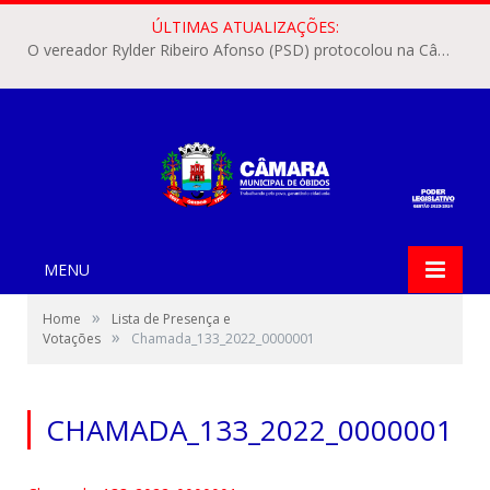
ÚLTIMAS ATUALIZAÇÕES:
O vereador Rylder Ribeiro Afonso (PSD) protocolou na Câmara Municipal de Óbidos o Requerimento nº 346/2026.
MENU
»
Home
Lista de Presença e
»
Votações
Chamada_133_2022_0000001
CHAMADA_133_2022_0000001