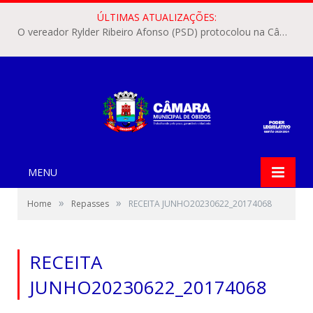
ÚLTIMAS ATUALIZAÇÕES:
O vereador Rylder Ribeiro Afonso (PSD) protocolou na Câmara Municipal de Óbidos o Requerimento nº 346/2026.
MENU
»
»
Home
Repasses
RECEITA JUNHO20230622_20174068
RECEITA
JUNHO20230622_20174068