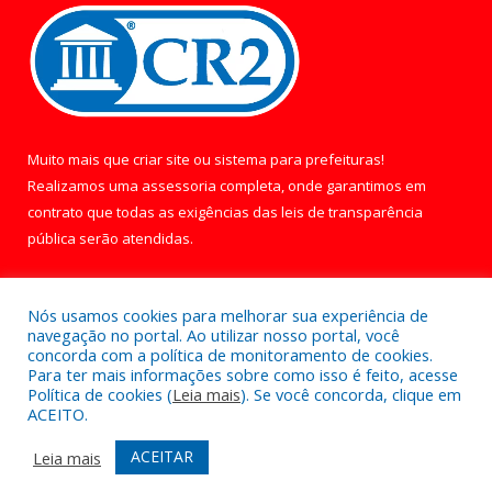
Muito mais que
criar site
ou
sistema para prefeituras
!
Realizamos uma
assessoria
completa, onde garantimos em
contrato que todas as exigências das
leis de transparência
pública
serão atendidas.
Conheça o
PNTP
e o
Radar da Transparência Pública
Nós usamos cookies para melhorar sua experiência de
navegação no portal. Ao utilizar nosso portal, você
concorda com a política de monitoramento de cookies.
Para ter mais informações sobre como isso é feito, acesse
Política de cookies (
Leia mais
). Se você concorda, clique em
Todos os direitos reservados a Câmara Municipal de Óbidos.
ACEITO.
Mapa do Site
Acessar Área Administrativa
ACEITAR
Leia mais
Acessar Webmail