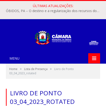
ÚLTIMAS ATUALIZAÇÕES:
ÓBIDOS, PA – O destino e a regularização dos recursos dos Precatórios do FUNDEF (Fundo de Manutenção e Desenvolvimento do Ensino Fundamental e de Valorização do Magistério) voltaram a pautar as discussões na Câmara Municipal de Óbidos.
MENU
»
»
Home
Lista de Presença
Livro de Ponto
03_04_2023_rotated
LIVRO DE PONTO
03_04_2023_ROTATED